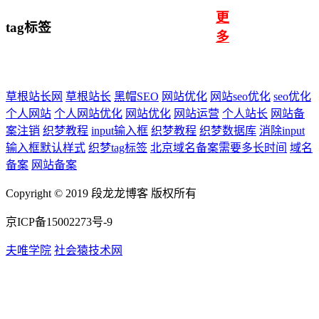
更
tag标签
多
草根站长网
草根站长
黑帽SEO
网站优化
网站seo优化
seo优化
个人网站
个人网站优化
网站优化
网站运营
个人站长
网站备
案注销
织梦教程
input输入框
织梦教程
织梦数据库
消除input
输入框默认样式
织梦tag标签
北京域名备案需要多长时间
域名
备案
网站备案
Copyright © 2019 段龙龙博客 版权所有
京ICP备15002273号-9
夫唯学院
社会猿技术网