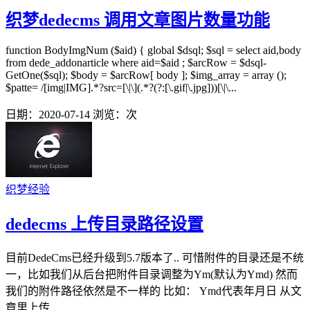
织梦dedecms 调用文章图片数量功能
function BodyImgNum ($aid) { global $dsql; $sql = select aid,body
from dede_addonarticle where aid=$aid ; $arcRow = $dsql-
GetOne($sql); $body = $arcRow[ body ]; $img_array = array ();
$patte= /[img|IMG].*?src=[\|\](.*?(?:[\.gif|\.jpg]))[\|\...
日期：2020-07-14
浏览：
次
织梦经验
dedecms 上传目录路径设置
目前DedeCms已经升级到5.7版本了.. 可惜附件的目录还是不统
一，比如我们从后台把附件目录调整为Ym(默认为Ymd) 然而
我们的附件路径依然是不一样的 比如： Ymd代表年月日 从文
章里上传...