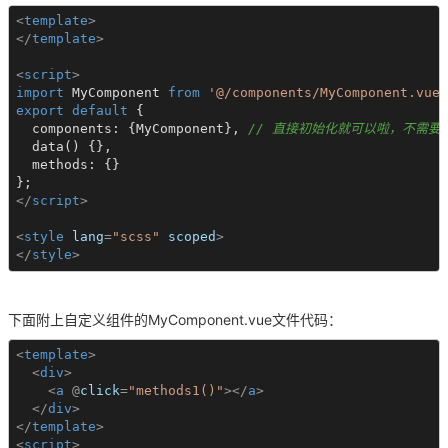
<
template
>
</
template
>
<
script
>
import
 MyComponent 
from
'@/components/MyComponent.vue'
export
default
 {

  components: {MyComponent}, 
// 直接初始化就可以啦，不需要Vue
  data() {},

  methods: {}

</
script
>
<
style
lang
=
"scss"
scoped
>
</
style
>
下面附上自定义组件的MyComponent.vue文件代码：
<
template
>
<
div
>
<
a
 @
click
=
"methods1()"
>
</
a
>
</
div
>
</
template
>
<
script
>