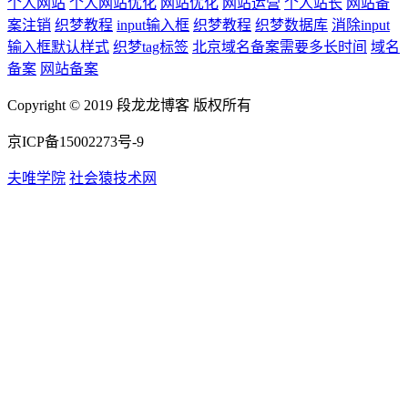
个人网站
个人网站优化
网站优化
网站运营
个人站长
网站备
案注销
织梦教程
input输入框
织梦教程
织梦数据库
消除input
输入框默认样式
织梦tag标签
北京域名备案需要多长时间
域名
备案
网站备案
Copyright © 2019 段龙龙博客 版权所有
京ICP备15002273号-9
夫唯学院
社会猿技术网