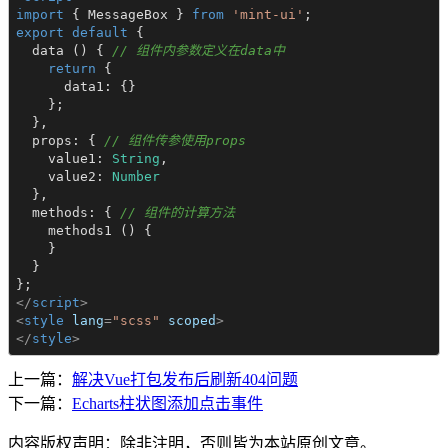
import
 { MessageBox } 
from
'mint-ui'
export
default
 {

  data () { 
// 组件内参数定义在data中
return
 {

      data1: {}

    };

  },

  props: { 
// 组件传参使用props
    value1: 
String
,

    value2: 
Number
  },

  methods: { 
// 组件的计算方法
    methods1 () {

    }

  }

</
script
>
<
style
lang
=
"scss"
scoped
>
</
style
>
上一篇：
解决Vue打包发布后刷新404问题
下一篇：
Echarts柱状图添加点击事件
内容版权声明：除非注明，否则皆为本站原创文章。