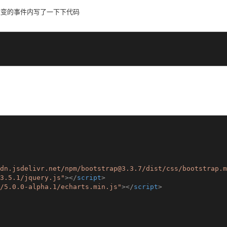
改变的事件内写了一下下代码
dn.jsdelivr.net/npm/bootstrap@3.3.7/dist/css/bootstrap.m
3.5.1/jquery.js"
>
</
script
>
/5.0.0-alpha.1/echarts.min.js"
>
</
script
>