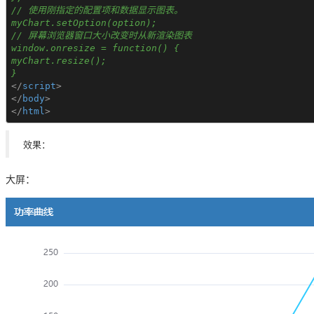
// 使用刚指定的配置项和数据显示图表。
myChart.setOption(option);
// 屏幕浏览器窗口大小改变时从新渲染图表
window.onresize = function() {
myChart.resize();
}
</
script
>
</
body
>
</
html
>
效果：
大屏：