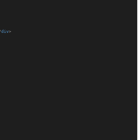
/
div
>