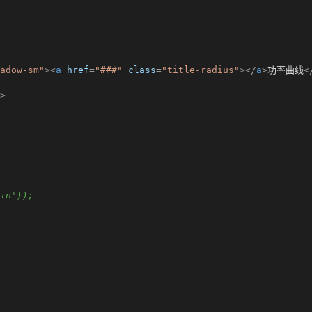
adow-sm"
>
<
a
href
=
"###"
class
=
"title-radius"
>
</
a
>
功率曲线
<
>
in'));