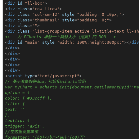
<
div
id
=
"ll-box"
>
<
div
class
=
"row llrow"
>
<
div
class
=
"col-sm-12"
style
=
"padding: 0 10px;"
>
<
div
class
=
"thumbnail"
style
=
"padding: 0;"
>
<
div
class
=
""
>
<
div
class
=
"list-group-item active ll-title-text ll-sh
<!-- 为 ECharts 准备一个具备大小（宽高）的 DOM -->
<
div
id
=
"main"
style
=
"width: 100%;height:300px;"
>
</
div
</
div
>
</
div
>
</
div
>
</
div
>
</
div
>
<
script
type
=
"text/javascript"
>
// 基于准备好的dom，初始化echarts实例
var myChart = echarts.init(document.getElementById('ma
option = {
color: ['#33ccff'],
title: {
text: ''
},
tooltip: {
trigger: 'axis',
//在这里设置单位
formatter: '{b0}</br>{a0}:{c0}万'