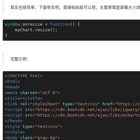
其实也很简单，下面有实例，直接粘贴就可以用，主要原理是屏幕大小
window
.onresize = 
function
() 
{

    myChart.resize();

}
完整示例：
<!DOCTYPE html>
<
html
>
<
head
>
<
meta
charset
=
"utf-8"
>
<
title
>
</
title
>
<
link
rel
=
"stylesheet"
type
=
"text/css"
href
=
"https://c
<
script
src
=
"https://cdn.bootcdn.net/ajax/libs/jquery/
<
script
src
=
"https://cdn.bootcdn.net/ajax/libs/echarts
</
head
>
<
style
type
=
"text/css"
>
</
style
>
<
body
class
=
"gray-bg"
>