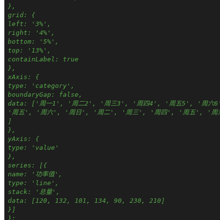
},
grid: {
left: '3%',
right: '4%',
bottom: '5%',
top: '13%',
containLabel: true
},
xAxis: {
type: 'category',
boundaryGap: false,
data: ['周一1', '周二2', '周三3', '周四4', '周五5', '周六
'周五', '周六', '周日', '周二', '周三', '周四', '周五', '周
]
},
yAxis: {
type: 'value'
},
series: [{
name: '功率值',
type: 'line',
stack: '总量',
data: [120, 132, 101, 134, 90, 230, 210]
}]
};