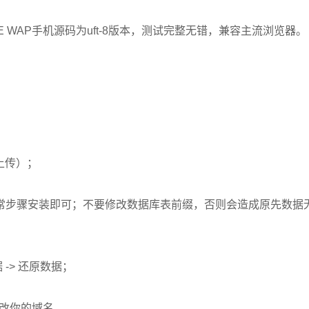
EDE WAP手机源码为uft-8版本，测试完整无错，兼容主流浏览器。
上传）；
装界面， 按照正常步骤安装即可；不要修改数据库表前缀，否则会造成原先数
 -> 还原数据；
址 改你的域名