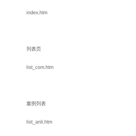
index.htm
列表页
list_com.htm
案例列表
list_anli.htm