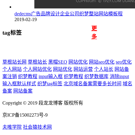
dedecms广告品牌设计企业公司织梦整站网站模板程
2019-02-19
更
tag标签
多
草根站长网
草根站长
黑帽SEO
网站优化
网站seo优化
seo优化
个人网站
个人网站优化
网站优化
网站运营
个人站长
网站备
案注销
织梦教程
input输入框
织梦教程
织梦数据库
消除input
输入框默认样式
织梦tag标签
北京域名备案需要多长时间
域名
备案
网站备案
Copyright © 2019 段龙龙博客 版权所有
京ICP备15002273号-9
夫唯学院
社会猿技术网