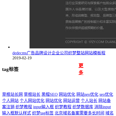
dedecms广告品牌设计企业公司织梦整站网站模板程
2019-02-19
更
tag标签
多
草根站长网
草根站长
黑帽SEO
网站优化
网站seo优化
seo优化
个人网站
个人网站优化
网站优化
网站运营
个人站长
网站备
案注销
织梦教程
input输入框
织梦教程
织梦数据库
消除input
输入框默认样式
织梦tag标签
北京域名备案需要多长时间
域名