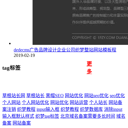
dedecms广告品牌设计企业公司织梦整站网站模板程
2019-02-19
更
tag标签
多
草根站长网
草根站长
黑帽SEO
网站优化
网站seo优化
seo优化
个人网站
个人网站优化
网站优化
网站运营
个人站长
网站备
案注销
织梦教程
input输入框
织梦教程
织梦数据库
消除input
输入框默认样式
织梦tag标签
北京域名备案需要多长时间
域名
备案
网站备案