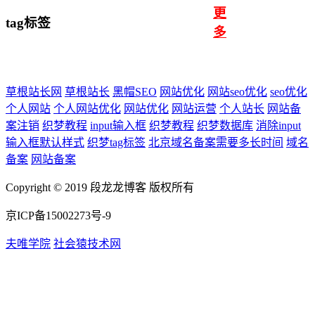
更
tag标签
多
草根站长网
草根站长
黑帽SEO
网站优化
网站seo优化
seo优化
个人网站
个人网站优化
网站优化
网站运营
个人站长
网站备
案注销
织梦教程
input输入框
织梦教程
织梦数据库
消除input
输入框默认样式
织梦tag标签
北京域名备案需要多长时间
域名
备案
网站备案
Copyright © 2019 段龙龙博客 版权所有
京ICP备15002273号-9
夫唯学院
社会猿技术网