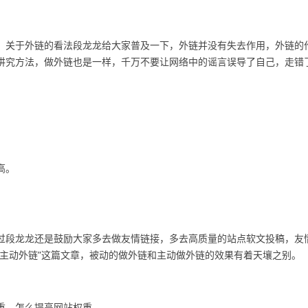
，关于外链的看法段龙龙给大家普及一下，外链并没有失去作用，外链的
讲究方法，做外链也是一样，千万不要让网络中的谣言误导了自己，走错
高。
过段龙龙还是鼓励大家多去做友情链接，多去高质量的站点软文投稿，友
主动外链
”这篇文章，被动的做外链和主动做外链的效果有着天壤之别。
重
，
怎么提高网
站权重
。