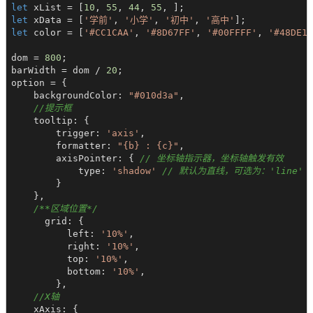
let
 xList = [
10
, 
55
, 
44
, 
55
let
 xData = [
'学前'
, 
'小学'
, 
'初中'
, 
'高中'
let
 color = [
'#CC1CAA'
, 
'#8D67FF'
, 
'#00FFFF'
, 
'#48DE13
dom = 
800
;

barWidth = dom / 
20
;

option = {

    backgroundColor: 
"#010d3a"
,

//提示框
    tooltip: {

        trigger: 
'axis'
,

        formatter: 
"{b} : {c}"
,

        axisPointer: { 
// 坐标轴指示器，坐标轴触发有效
            type: 
'shadow'
// 默认为直线，可选为：'line' | 
        }

    },

/**区域位置*/
      grid: {

          left: 
'10%'
,

          right: 
'10%'
,

          top: 
'10%'
,

          bottom: 
'10%'
,

        },

//X轴
    xAxis: {
