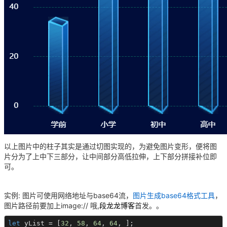
以上图片中的柱子其实是通过切图实现的，为避免图片变形，便将图
片分为了上中下三部分，让中间部分高低拉伸，上下部分拼接补位即
可。
实例: 图片可使用网络地址与base64流，
图片生成base64格式工具
，
图片路径前要加上image:// 哦,
段龙龙博客
首发。。
let
 yList = [
32
, 
58
, 
64
, 
64