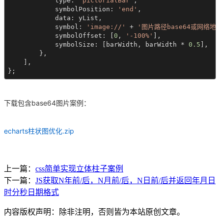
            type: 
'pictorialBar'
,

            symbolPosition: 
'end'
,

            data: yList,

            symbol: 
'image://'
 + 
'图片路径base64或网络地
            symbolOffset: [
0
, 
'-100%'
],

            symbolSize: [barWidth, barWidth * 
0.5
],

        },

    ],

};
下载包含base64图片案例：
echarts柱状图优化.zip
上一篇：
css简单实现立体柱子案例
下一篇：
JS获取N年前/后，N月前/后，N日前/后并返回年月日
时分秒日期格式
内容版权声明：除非注明，否则皆为本站原创文章。