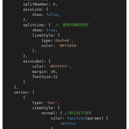
        splitNumber: 
4
,

        axisLine: {

            show: 
false
,

        },

        splitLine: {  
// 图表内横线样式
            show: 
true
,

            lineStyle: {

                type:
'dashed'
,

                color: 
'#075858'
            },

        },

        axisLabel: {

            color: 
'#FFFFFF'
,

            margin: 
30
,

            fontSize:
15
        }

    },

    series: [

        {

            type: 
'bar'
,

            itemStyle: {

                normal: { 
//默认柱子消失
                    color: 
function
(
params
) 
{

return
;

                    }
