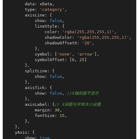
        data: xData,

        type: 
'category'
,

        axisLine: {

            show: 
false
,

            lineStyle: {

                color: 
'rgba(255,255,255,1)'
,

                shadowColor: 
'rgba(255,255,255,1)'
,

                shadowOffsetX: 
'20'
,

            },

            symbol: [
'none'
, 
'arrow'
],

            symbolOffset: [
0
, 
25
]

        },

        splitLine: {

            show: 
false
,

        },

        axisTick: {

            show: 
false
, 
//X轴刻度不显示
        },

        axisLabel: {
// X间距与字体大小设置
            margin: 
30
,

            fontSize: 
15
,

        },

    },

    yAxis: {

        show: 
true
,
