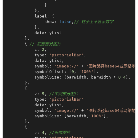
                }

            },

            label: {

                show: 
false
,
// 柱子上不显示数字
            },

            data: yList

        },

        { 
// 底部部分图片
            z: 
2
,

            type: 
'pictorialBar'
,

            data: yList,

            symbol: 
'image://'
 + 
'图片路径base64或网络地
            symbolOffset: [
0
, 
'100%'
],

            symbolSize: [barWidth, barWidth * 
0.4
],

        },

        {

            z: 
5
, 
//中间部分图片
            type: 
'pictorialBar'
,

            data: yList,

            symbol: 
'image://'
 + 
'图片路径base64或网络地
            symbolSize: [barWidth,
'100%'
],

        },

        {

            z: 
4
, 
//头部图片