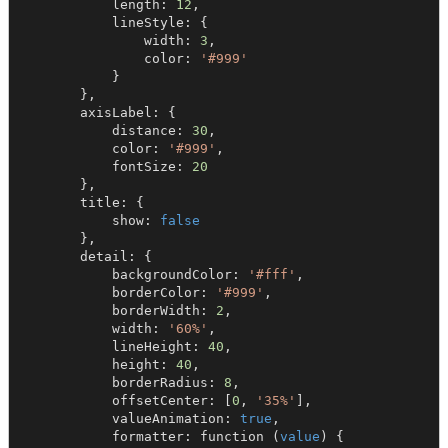
            length: 
12
,

            lineStyle: {

                width: 
3
,

                color: 
'#999'
            }

        },

        axisLabel: {

            distance: 
30
,

            color: 
'#999'
,

            fontSize: 
20
        },

        title: {

            show: 
false
        },

        detail: {

            backgroundColor: 
'#fff'
,

            borderColor: 
'#999'
,

            borderWidth: 
2
,

            width: 
'60%'
,

            lineHeight: 
40
,

            height: 
40
,

            borderRadius: 
8
,

            offsetCenter: [
0
, 
'35%'
],

            valueAnimation: 
true
,

            formatter: function (
value
) {
