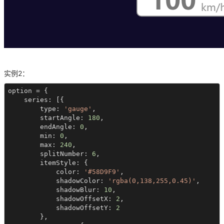
实例2：
option = {

    series: [{

        type: 
'gauge'
,

        startAngle: 
180
,

        endAngle: 
0
,

        min: 
0
,

        max: 
240
,

        splitNumber: 
6
,

        itemStyle: {

            color: 
'#58D9F9'
,

            shadowColor: 
'rgba(0,138,255,0.45)'
,

            shadowBlur: 
10
,

            shadowOffsetX: 
2
,

            shadowOffsetY: 
2
        },
