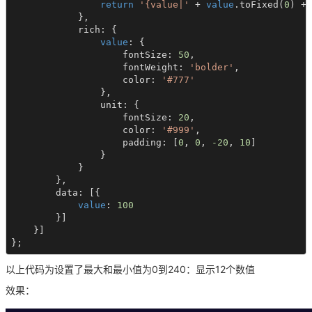
return
'{value|'
 + 
value
.toFixed(
0
) + 
            },

            rich: {

value
: {

                    fontSize: 
50
,

                    fontWeight: 
'bolder'
,

                    color: 
'#777'
                },

                unit: {

                    fontSize: 
20
,

                    color: 
'#999'
,

                    padding: [
0
, 
0
, 
-20
, 
10
]

                }

            }

        },

        data: [{

value
: 
100
        }]

    }]

};
以上代码为设置了最大和最小值为0到240：显示12个数值
效果：