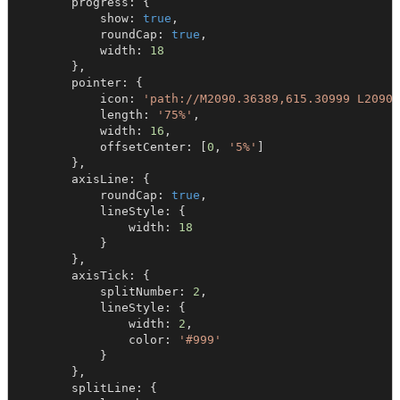
        progress: {

            show: 
true
,

            roundCap: 
true
,

            width: 
18
        },

        pointer: {

            icon: 
'path://M2090.36389,615.30999 L2090.
            length: 
'75%'
,

            width: 
16
,

            offsetCenter: [
0
, 
'5%'
]

        },

        axisLine: {

            roundCap: 
true
,

            lineStyle: {

                width: 
18
            }

        },

        axisTick: {

            splitNumber: 
2
,

            lineStyle: {

                width: 
2
,

                color: 
'#999'
            }

        },

        splitLine: {
