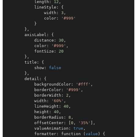
            length: 
12
,

            lineStyle: {

                width: 
3
,

                color: 
'#999'
            }

        },

        axisLabel: {

            distance: 
30
,

            color: 
'#999'
,

            fontSize: 
20
        },

        title: {

            show: 
false
        },

        detail: {

            backgroundColor: 
'#fff'
,

            borderColor: 
'#999'
,

            borderWidth: 
2
,

            width: 
'60%'
,

            lineHeight: 
40
,

            height: 
40
,

            borderRadius: 
8
,

            offsetCenter: [
0
, 
'35%'
],

            valueAnimation: 
true
,

            formatter: function (
value
) {
