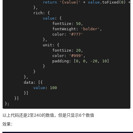
return
'{value|'
 + 
value
.toFixed(
0
) + 
            },

            rich: {

value
: {

                    fontSize: 
50
,

                    fontWeight: 
'bolder'
,

                    color: 
'#777'
                },

                unit: {

                    fontSize: 
20
,

                    color: 
'#999'
,

                    padding: [
0
, 
0
, 
-20
, 
10
]

                }

            }

        },

        data: [{

value
: 
100
        }]

    }]

};
以上代码还是2至240的数值，但是只显示6个数值
效果：