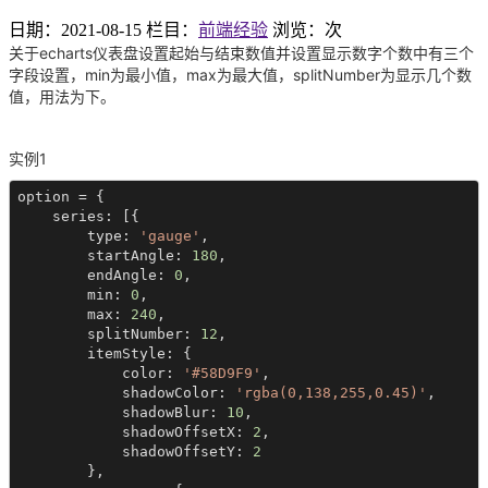
日期：2021-08-15
栏目：
前端经验
浏览：
次
关于echarts仪表盘设置起始与结束数值并设置显示数字个数中有三个
字段设置，min为最小值，max为最大值，splitNumber为显示几个数
值，用法为下。
实例1
option = {

    series: [{

        type: 
'gauge'
,

        startAngle: 
180
,

        endAngle: 
0
,

        min: 
0
,

        max: 
240
,

        splitNumber: 
12
,

        itemStyle: {

            color: 
'#58D9F9'
,

            shadowColor: 
'rgba(0,138,255,0.45)'
,

            shadowBlur: 
10
,

            shadowOffsetX: 
2
,

            shadowOffsetY: 
2
        },
