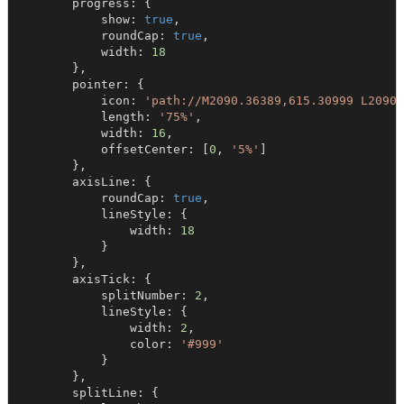
        progress: {

            show: 
true
,

            roundCap: 
true
,

            width: 
18
        },

        pointer: {

            icon: 
'path://M2090.36389,615.30999 L2090.
            length: 
'75%'
,

            width: 
16
,

            offsetCenter: [
0
, 
'5%'
]

        },

        axisLine: {

            roundCap: 
true
,

            lineStyle: {

                width: 
18
            }

        },

        axisTick: {

            splitNumber: 
2
,

            lineStyle: {

                width: 
2
,

                color: 
'#999'
            }

        },

        splitLine: {
