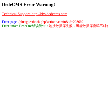
DedeCMS Error Warning!
Technical Support: http://bbs.dedecms.com
Error page:
/plus/guestbook.php?action=admin&id=2086601
Error infos: DedeCms错误警告：
连接数据库失败，可能数据库密码不对