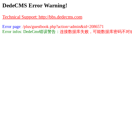
DedeCMS Error Warning!
Technical Support: http://bbs.dedecms.com
Error page:
/plus/guestbook.php?action=admin&id=2086571
Error infos: DedeCms错误警告：
连接数据库失败，可能数据库密码不对