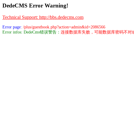
DedeCMS Error Warning!
Technical Support: http://bbs.dedecms.com
Error page:
/plus/guestbook.php?action=admin&id=2086566
Error infos: DedeCms错误警告：
连接数据库失败，可能数据库密码不对