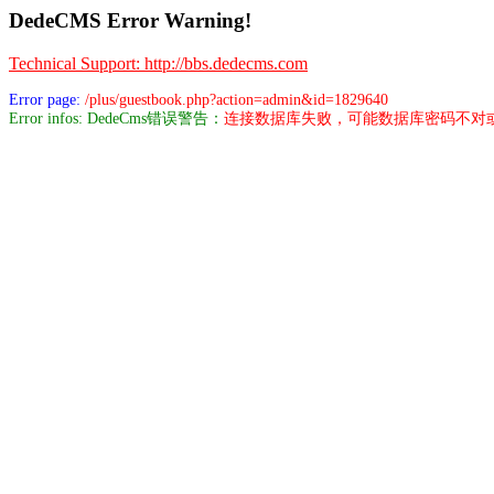
DedeCMS Error Warning!
Technical Support: http://bbs.dedecms.com
Error page:
/plus/guestbook.php?action=admin&id=1829640
Error infos: DedeCms错误警告：
连接数据库失败，可能数据库密码不对