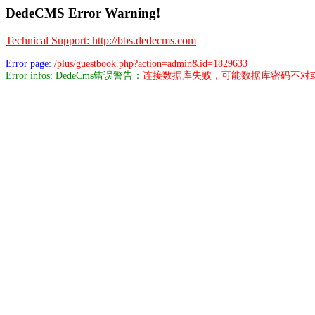
DedeCMS Error Warning!
Technical Support: http://bbs.dedecms.com
Error page:
/plus/guestbook.php?action=admin&id=1829633
Error infos: DedeCms错误警告：
连接数据库失败，可能数据库密码不对