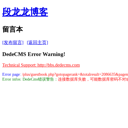
段龙龙博客
留言本
[发布留言]
[返回主页]
DedeCMS Error Warning!
Technical Support: http://bbs.dedecms.com
Error page:
/plus/guestbook.php?gotopagerank=&totalresult=2086635&page
Error infos: DedeCms错误警告：
连接数据库失败，可能数据库密码不对