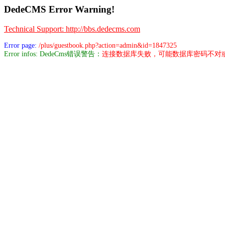
DedeCMS Error Warning!
Technical Support: http://bbs.dedecms.com
Error page:
/plus/guestbook.php?action=admin&id=1847325
Error infos: DedeCms错误警告：
连接数据库失败，可能数据库密码不对