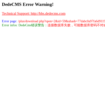
DedeCMS Error Warning!
Technical Support: http://bbs.dedecms.com
Error page:
/plus/download.php?open=2&id=59&uhash=77dabc0a97fa6d911
Error infos: DedeCms错误警告：
连接数据库失败，可能数据库密码不对