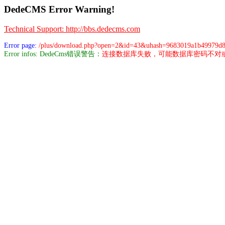
DedeCMS Error Warning!
Technical Support: http://bbs.dedecms.com
Error page:
/plus/download.php?open=2&id=43&uhash=9683019a1b49979d
Error infos: DedeCms错误警告：
连接数据库失败，可能数据库密码不对